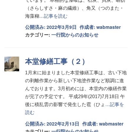
ています。 本格的な漆喰は、石灰、貝灰、晒苆
（さらしすさ・麻の繊維）、角又（つのまた・
海藻糊
…記事を読む
公開済み: 2022年3月9日
作成者:
wabmaster
カテゴリー:
一行院からのお知らせ
本堂修繕工事（２）
1月末に始まりました本堂修繕工事は、古い下地
の剥離作業から新しい下地塗作業など順調に進
んでおります。3月初めには、本堂内の修繕作業
が完了の予定です。 平成29年(2017)7月18日 午
後に積乱雲の影響で発生した雹（ひょ
…記事を
読む
公開済み: 2022年2月13日
作成者:
wabmaster
カテゴリー:
一行院からのお知らせ