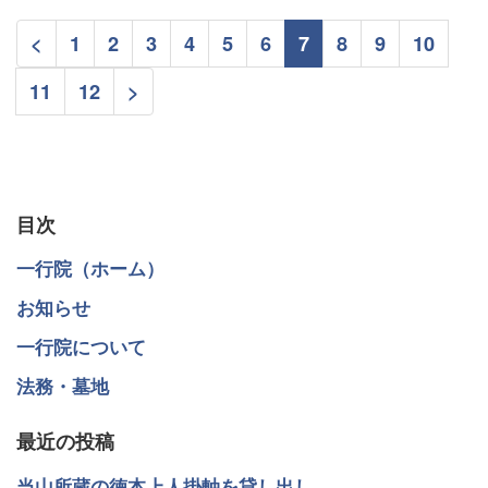
<
1
2
3
4
5
6
7
8
9
10
11
12
>
目次
一行院（ホーム）
お知らせ
一行院について
法務・墓地
最近の投稿
当山所蔵の徳本上人掛軸を貸し出し