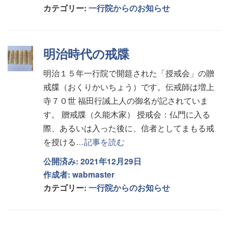
カテゴリー:
一行院からのお知らせ
明治時代の戒牒
明治１５年一行院で開筵された「授戒会」の贈
戒牒（おくりかいちょう）です。伝戒師は増上
寺７０世 福田行誡上人の御名が記されていま
す。 贈戒牒（久能木家） 授戒会：仏門に入る
際、あるいは入った後に、信者としてまもる戒
を授ける
…記事を読む
公開済み: 2021年12月29日
作成者:
wabmaster
カテゴリー:
一行院からのお知らせ