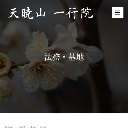
法務・墓地
天暁山 一行院
>
法務・墓地