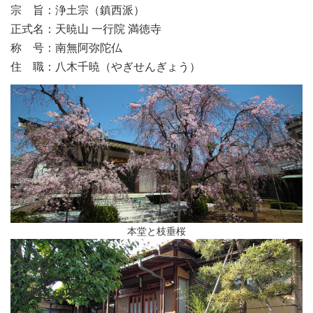
宗 旨：浄土宗（鎮西派）
正式名：天暁山 一行院 満徳寺
称 号：南無阿弥陀仏
住 職：八木千暁（やぎせんぎょう）
本堂と枝垂桜