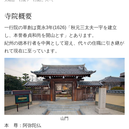
寺院概要
一行院の草創は寛永3年(1626)「秋元三太夫一宇を建立
し、本誉春貞和尚を開山とす」とあります。
紀州の徳本行者を中興として迎え、代々の住職に引き継が
れて現在に至っています。
山門
本 尊：阿弥陀仏