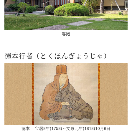
客殿
徳本行者（とくほんぎょうじゃ）
徳本 宝暦8年(1758)～文政元年(1818)10月6日