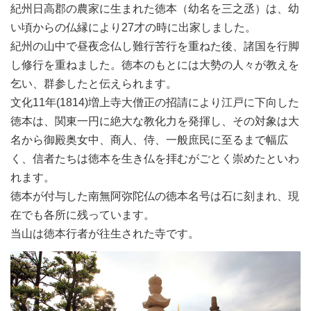
紀州日高郡の農家に生まれた徳本（幼名を三之丞）は、幼
い頃からの仏縁により27才の時に出家しました。
紀州の山中で昼夜念仏し難行苦行を重ねた後、諸国を行脚
し修行を重ねました。徳本のもとには大勢の人々が教えを
乞い、群参したと伝えられます。
文化11年(1814)増上寺大僧正の招請により江戸に下向した
徳本は、関東一円に絶大な教化力を発揮し、その対象は大
名から御殿奥女中、商人、侍、一般庶民に至るまで幅広
く、信者たちは徳本を生き仏を拝むがごとく崇めたといわ
れます。
徳本が付与した南無阿弥陀仏の徳本名号は石に刻まれ、現
在でも各所に残っています。
当山は徳本行者が往生された寺です。