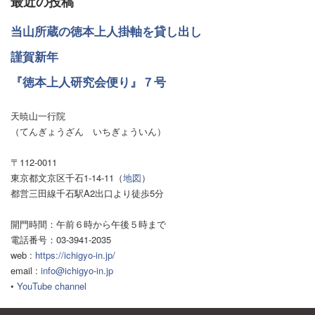
最近の投稿
当山所蔵の徳本上人掛軸を貸し出し
謹賀新年
『徳本上人研究会便り』７号
天暁山一行院
（てんぎょうざん いちぎょういん）
〒112-0011
東京都文京区千石1-14-11（
地図
）
都営三田線千石駅A2出口より徒歩5分
開門時間：午前６時から午後５時まで
電話番号：03-3941-2035
web :
https://ichigyo-in.jp/
email :
info@ichigyo-in.jp
•
YouTube channel