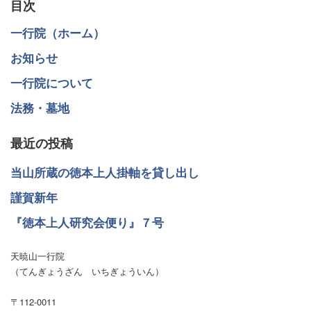
目次
記
一行院（ホーム）
事
お知らせ
へ
一行院について
の
法務・墓地
リ
ン
最近の投稿
ク
当山所蔵の徳本上人掛軸を貸し出し
謹賀新年
『徳本上人研究会便り』７号
天暁山一行院
（てんぎょうざん いちぎょういん）
〒112-0011