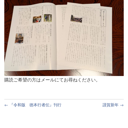
購読ご希望の方はメールにてお尋ねください。
前
← 『令和版 徳本行者伝』刊行
謹賀新年 →
後
の