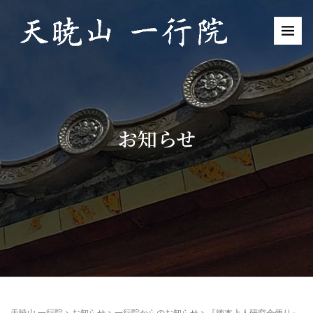
お知らせ
天暁山 一行院
>
お知らせ
>
一行院からのお知らせ
>
『徳本上人研究会便り』