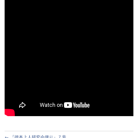
前
← 『徳本上人研究会便り』７号