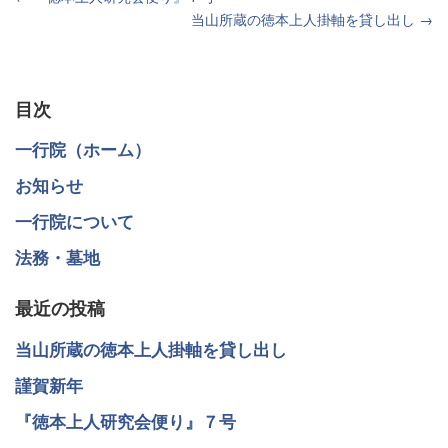
当山所蔵の徳本上人掛軸を貸し出し →
後
の
記
目次
事
一行院（ホーム）
へ
お知らせ
の
一行院について
リ
法務・墓地
ン
最近の投稿
ク
当山所蔵の徳本上人掛軸を貸し出し
謹賀新年
『徳本上人研究会便り』７号