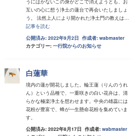
うにはかないこの身がどこで消えようとも、お
互いの心に想う浄土の蓮台で再会いたしましょ
う。 法然上人により開かれた浄土門の教えは
…
記事を読む
公開済み: 2022年9月2日
作成者:
wabmaster
カテゴリー:
一行院からのお知らせ
白蓮華
境内の蓮が開花しました。輪王蓮（りんのうれ
ん）という品種で、一重咲きの白い花弁は、清
らかな極楽浄土を想わせます。中央の雄蕊には
花粉が豊富で、蜂が一生懸命花粉を集めていま
す。
公開済み: 2022年8月17日
作成者:
wabmaster