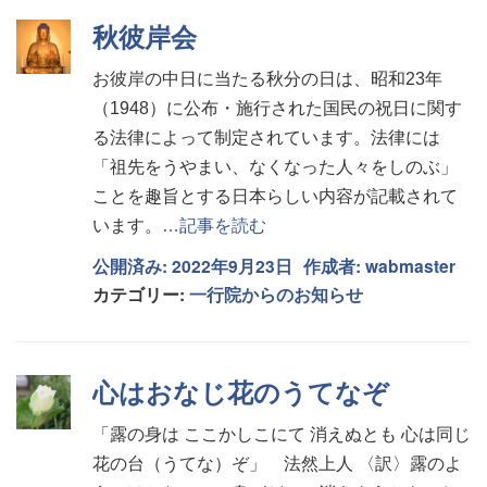
秋彼岸会
お彼岸の中日に当たる秋分の日は、昭和23年
（1948）に公布・施行された国民の祝日に関す
る法律によって制定されています。法律には
「祖先をうやまい、なくなった人々をしのぶ」
ことを趣旨とする日本らしい内容が記載されて
います。
…記事を読む
公開済み: 2022年9月23日
作成者:
wabmaster
カテゴリー:
一行院からのお知らせ
心はおなじ花のうてなぞ
「露の身は ここかしこにて 消えぬとも 心は同じ
花の台（うてな）ぞ」 法然上人 〈訳〉露のよ