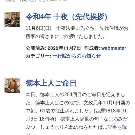
令和4年 十夜（先代挨拶）
11月6日(日) 十夜法要に先立ち、先代住職がお
檀家の皆さまにご挨拶いたしました。
公開済み: 2022年11月7日
作成者:
wabmaster
カテゴリー:
一行院からのお知らせ
徳本上人ご命日
本日、徳本上人の204回目のご命日を迎えまし
た。徳本上人はこの地で、文政元年10月6日酉の
中刻、61歳で往生されました。(西暦1818年10
月6日 18時頃） 徳本上人辞世の句「なむあみだ
ぶつ しょうじりんねのねをたたば
…記事を読