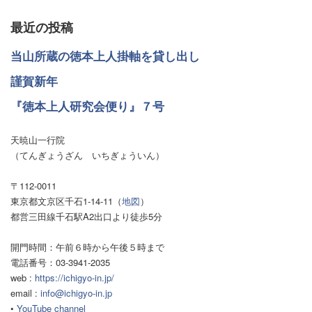
最近の投稿
当山所蔵の徳本上人掛軸を貸し出し
謹賀新年
『徳本上人研究会便り』７号
天暁山一行院
（てんぎょうざん いちぎょういん）
〒112-0011
東京都文京区千石1-14-11（
地図
）
都営三田線千石駅A2出口より徒歩5分
開門時間：午前６時から午後５時まで
電話番号：03-3941-2035
web :
https://ichigyo-in.jp/
email :
info@ichigyo-in.jp
•
YouTube channel