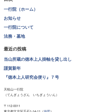
記
一行院（ホーム）
事
お知らせ
へ
一行院について
の
法務・墓地
リ
ン
最近の投稿
ク
当山所蔵の徳本上人掛軸を貸し出し
謹賀新年
『徳本上人研究会便り』７号
天暁山一行院
（てんぎょうざん いちぎょういん）
〒112-0011
東京都文京区千石1-14-11（
地図
）