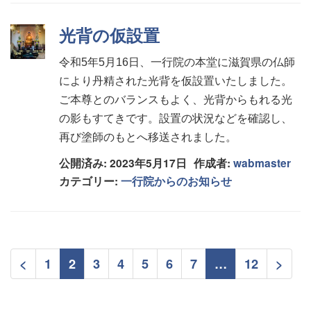
光背の仮設置
令和5年5月16日、一行院の本堂に滋賀県の仏師
により丹精された光背を仮設置いたしました。
ご本尊とのバランスもよく、光背からもれる光
の影もすてきです。設置の状況などを確認し、
再び塗師のもとへ移送されました。
公開済み: 2023年5月17日
作成者:
wabmaster
カテゴリー:
一行院からのお知らせ
<
1
2
3
4
5
6
7
…
12
>