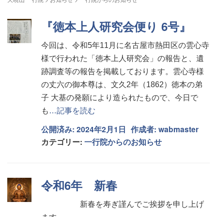
『徳本上人研究会便り 6号』
今回は、令和5年11月に名古屋市熱田区の雲心寺
様で行われた「徳本上人研究会」の報告と、遺
跡調査等の報告を掲載しております。雲心寺様
の丈六の御本尊は、文久2年（1862）徳本の弟
子 大基の発願により造られたもので、今日で
も
…記事を読む
公開済み: 2024年2月1日
作成者:
wabmaster
カテゴリー:
一行院からのお知らせ
令和6年 新春
新春を寿ぎ謹んでご挨拶を申し上げ